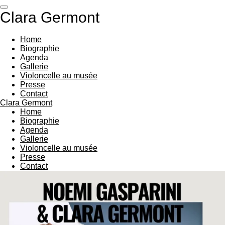
Passer
Clara Germont
au
contenu
principal
Home
Biographie
Agenda
Gallerie
Violoncelle au musée
Presse
Contact
Clara Germont
Home
Biographie
Agenda
Gallerie
Violoncelle au musée
Presse
Contact